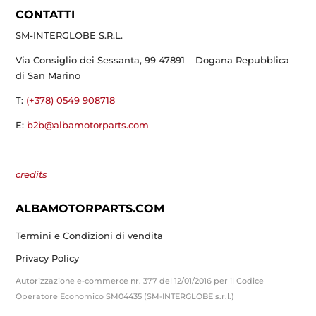
CONTATTI
SM-INTERGLOBE S.R.L.
Via Consiglio dei Sessanta, 99 47891 – Dogana Repubblica
di San Marino
T:
(+378) 0549 908718
E:
b2b@albamotorparts.com
credits
ALBAMOTORPARTS.COM
Termini e Condizioni di vendita
Privacy Policy
Autorizzazione e-commerce nr. 377 del 12/01/2016 per il Codice
Operatore Economico SM04435 (SM-INTERGLOBE s.r.l.)