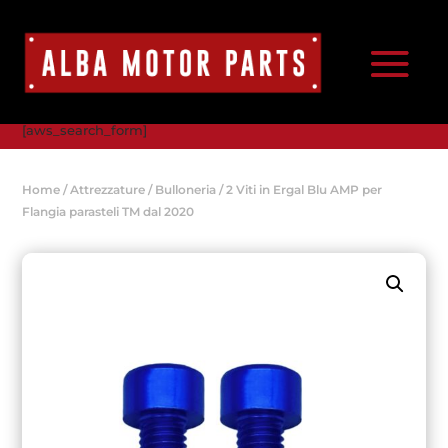
[aws_search_form]
Home
/
Attrezzature
/
Bulloneria
/ 2 Viti in Ergal Blu AMP per
Flangia parasteli TM dal 2020