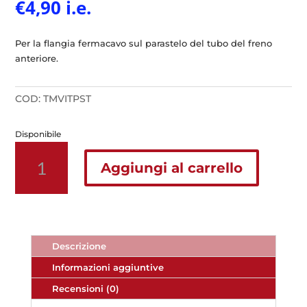
€
4,90
i.e.
Per la flangia fermacavo sul parastelo del tubo del freno
anteriore.
COD:
TMVITPST
Disponibile
2
Viti
Aggiungi al carrello
in
Ergal
Blu
AMP
per
Descrizione
Flangia
Informazioni aggiuntive
parasteli
TM
Recensioni (0)
dal