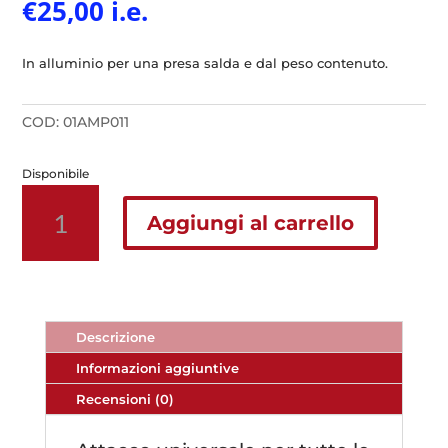
€
25,00
i.e.
In alluminio per una presa salda e dal peso contenuto.
COD:
01AMP011
Disponibile
Attacco
manubrio
Aggiungi al carrello
in
alluminio
per
tutti
i
Descrizione
modelli
Informazioni aggiuntive
Go
Pro
Recensioni (0)
quantità