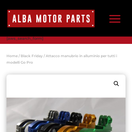
[aws_search_form]
Home
/
Black Friday
/ Attacco manubrio in alluminio per tutti i
modelli Go Pro