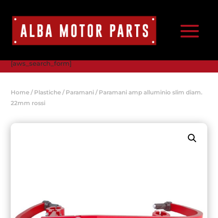
[aws_search_form]
Home
/
Plastiche
/
Paramani
/ Paramani amp alluminio slim diam.
22mm rossi