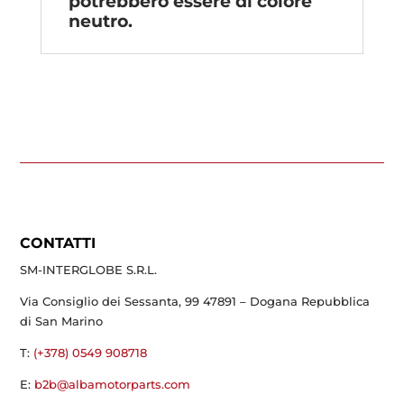
potrebbero essere di colore
neutro.
CONTATTI
SM-INTERGLOBE S.R.L.
Via Consiglio dei Sessanta, 99 47891 – Dogana Repubblica
di San Marino
T:
(+378) 0549 908718
E:
b2b@albamotorparts.com