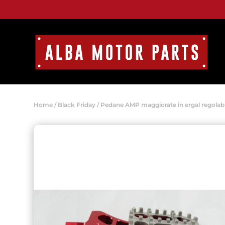
Home
/
Black Friday
/ Pedane AMP maggiorate in ergal regolabi