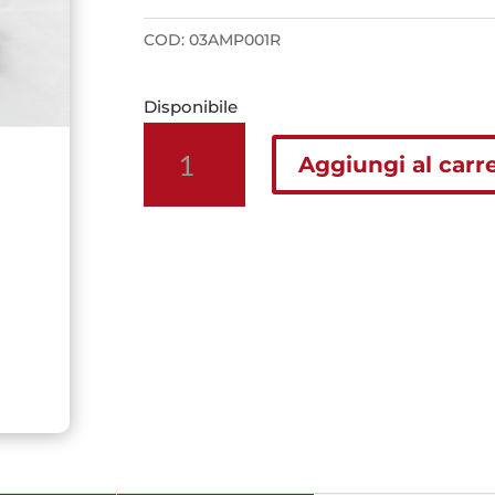
COD:
03AMP001R
Disponibile
Pedane
Aggiungi al carre
AMP
maggiorate
in
ergal
regolabili
Honda
rosse
quantità