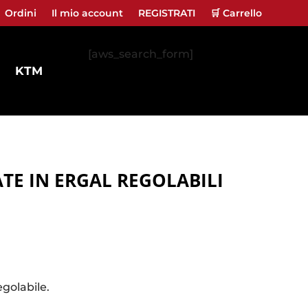
Ordini
Il mio account
REGISTRATI
🛒 Carrello
[aws_search_form]
KTM
E IN ERGAL REGOLABILI
golabile.