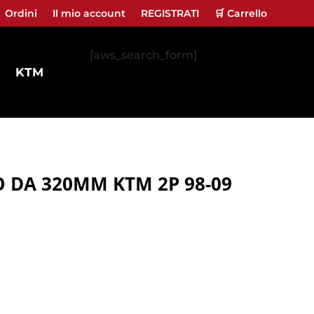
Ordini
Il mio account
REGISTRATI
🛒 Carrello
[aws_search_form]
KTM
O DA 320MM KTM 2P 98-09