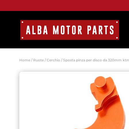
Home
/
Ruote
/
Cerchio
/ Sposta pinza per disco da 320mm kt