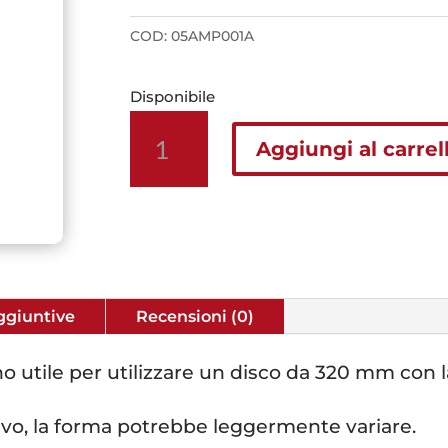
COD:
05AMP001A
Disponibile
Sposta
Aggiungi al carrel
pinza
per
disco
da
320mm
ktm
2p
ggiuntive
Recensioni (0)
98-
09
no utile per utilizzare un disco da 320 mm con 
arancione
quantità
ativo, la forma potrebbe leggermente variare.