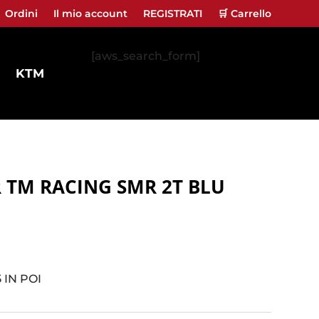
Ordini
Il mio account
REGISTRATI
🛒 Carrello
[aws_search_form]
KTM
 TM RACING SMR 2T BLU
 IN POI