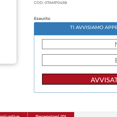
COD:
07AMP043B
Esaurito
TI AVVISIAMO APP
ggiuntive
Recensioni (0)