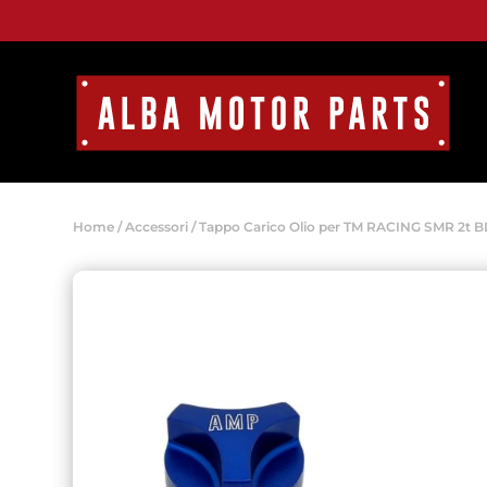
Home
/
Accessori
/ Tappo Carico Olio per TM RACING SMR 2t 