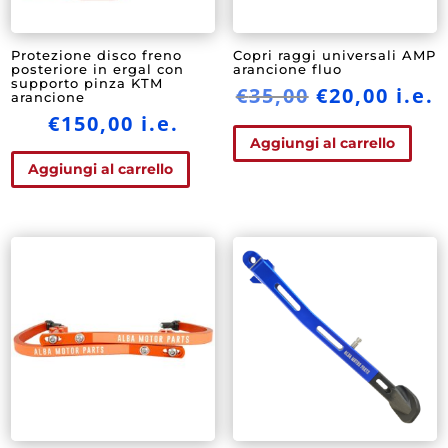
Protezione disco freno
Copri raggi universali AMP
posteriore in ergal con
arancione fluo
supporto pinza KTM
Il
Il
€
35,00
€
20,00
i.e.
arancione
prezzo
prez
€
150,00
i.e.
originale
attu
Aggiungi al carrello
era:
è:
Aggiungi al carrello
€35,00.
€20,0