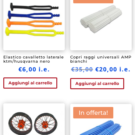
Le
opzioni
possono
essere
scelte
nella
pagina
del
Elastico cavalletto laterale
Copri raggi universali AMP
ktm/husqvarna nero
bianchi
prodotto
Il
Il
€
6,00
i.e.
€
35,00
€
20,00
i.e.
prezzo
prez
Aggiungi al carrello
originale
attu
Aggiungi al carrello
era:
è:
€35,00.
€20,0
In offerta!