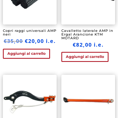
Copri raggi universali AMP
Cavalletto laterale AMP in
neri
Ergal Arancione KTM
MOTARD
Il
Il
€
35,00
€
20,00
i.e.
€
82,00
i.e.
prezzo
prezzo
originale
attuale
Aggiungi al carrello
Aggiungi al carrello
era:
è:
€35,00.
€20,00.