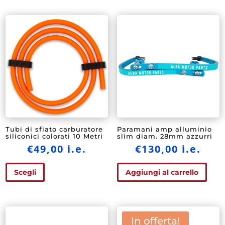
Tubi di sfiato carburatore
Paramani amp alluminio
siliconici colorati 10 Metri
slim diam. 28mm azzurri
€
49,00
i.e.
€
130,00
i.e.
Questo
Scegli
Aggiungi al carrello
prodotto
ha
più
varianti.
In offerta!