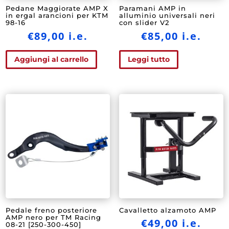
Pedane Maggiorate AMP X
Paramani AMP in
in ergal arancioni per KTM
alluminio universali neri
98-16
con slider V2
€
89,00
i.e.
€
85,00
i.e.
Aggiungi al carrello
Leggi tutto
Pedale freno posteriore
Cavalletto alzamoto AMP
AMP nero per TM Racing
€
49,00
i.e.
08-21 [250-300-450]