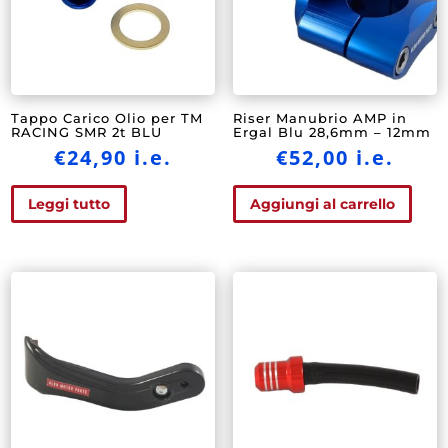
Tappo Carico Olio per TM
Riser Manubrio AMP in
RACING SMR 2t BLU
Ergal Blu 28,6mm – 12mm
€
24,90
i.e.
€
52,00
i.e.
Leggi tutto
Aggiungi al carrello