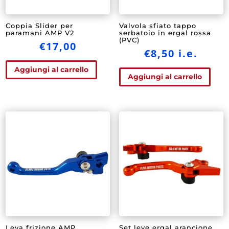
Coppia Slider per
Valvola sfiato tappo
paramani AMP V2
serbatoio in ergal rossa
(PVC)
€
17,00
€
8,50
i.e.
Aggiungi al carrello
Aggiungi al carrello
Leva frizione AMP
Set leve ergal arancione