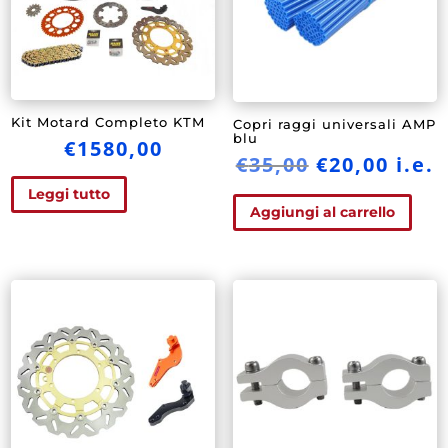
Kit Motard Completo KTM
Copri raggi universali AMP
blu
€
1580,00
Il
Il
€
35,00
€
20,00
i.e.
prezzo
prez
Leggi tutto
originale
attu
Aggiungi al carrello
era:
è:
€35,00.
€20,0