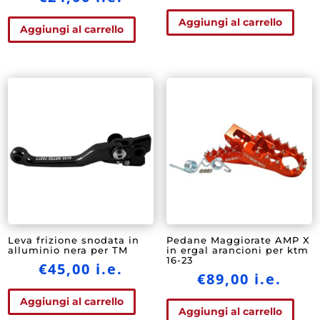
prezzo
prez
originale
attu
Aggiungi al carrello
Aggiungi al carrello
era:
è:
€35,00.
€20,0
Leva frizione snodata in
Pedane Maggiorate AMP X
alluminio nera per TM
in ergal arancioni per ktm
16-23
€
45,00
i.e.
€
89,00
i.e.
Aggiungi al carrello
Aggiungi al carrello