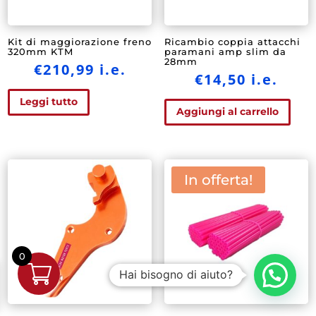
Kit di maggiorazione freno
Ricambio coppia attacchi
320mm KTM
paramani amp slim da
28mm
€
210,99
i.e.
€
14,50
i.e.
Leggi tutto
Aggiungi al carrello
In offerta!
0
Hai bisogno di aiuto?