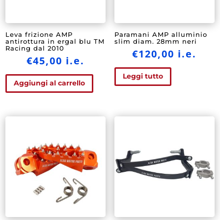
Leva frizione AMP
Paramani AMP alluminio
antirottura in ergal blu TM
slim diam. 28mm neri
Racing dal 2010
€
120,00
i.e.
€
45,00
i.e.
Leggi tutto
Aggiungi al carrello