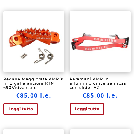
Pedane Maggiorate AMP X
Paramani AMP in
in Ergal arancioni KTM
alluminio universali rossi
690/Adventure
con slider V2
€
85,00
i.e.
€
85,00
i.e.
Leggi tutto
Leggi tutto