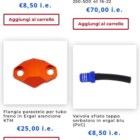
250-500 4t 16-22
€
8,50
i.e.
€
70,00
i.e.
Aggiungi al carrello
Aggiungi al carrello
Flangia parastelo per tubo
freno in Ergal arancione
Valvola sfiato tappo
KTM
serbatoio in ergal blu
(PVC)
€
25,00
i.e.
€
8,50
i.e.