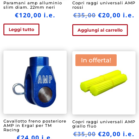
Paramani amp alluminio
Copri raggi universali AMP
slim diam. 22mm neri
rossi
Il
Il
€
120,00
i.e.
€
35,00
€
20,00
i.e.
prezzo
prez
Leggi tutto
originale
attu
Aggiungi al carrello
era:
è:
€35,00.
€20,0
In offerta!
Cavallotto freno posteriore
Copri raggi universali AMP
AMP in Ergal per TM
giallo fluo
Racing
Il
Il
€
35,00
€
20,00
i.e.
€
24,00
i.e.