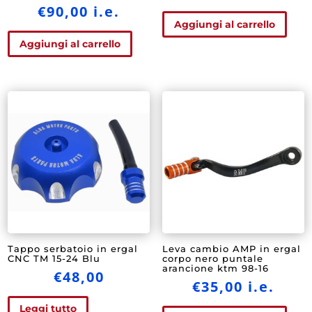
€
90,00
i.e.
Aggiungi al carrello
Aggiungi al carrello
Tappo serbatoio in ergal
Leva cambio AMP in ergal
CNC TM 15-24 Blu
corpo nero puntale
arancione ktm 98-16
€
48,00
€
35,00
i.e.
Leggi tutto