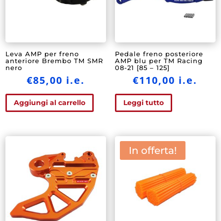
Leva AMP per freno
Pedale freno posteriore
anteriore Brembo TM SMR
AMP blu per TM Racing
nero
08-21 [85 – 125]
€
85,00
i.e.
€
110,00
i.e.
Aggiungi al carrello
Leggi tutto
In offerta!