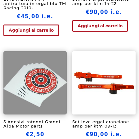
antirottura in ergal blu TM
amp per ktm 14-22
Racing 2010-
€
90,00
i.e.
€
45,00
i.e.
Aggiungi al carrello
Aggiungi al carrello
5 Adesivi rotondi Grandi
Set leve ergal arancione
Alba Motor parts
amp per ktm 09-13
€
2,50
€
90,00
i.e.